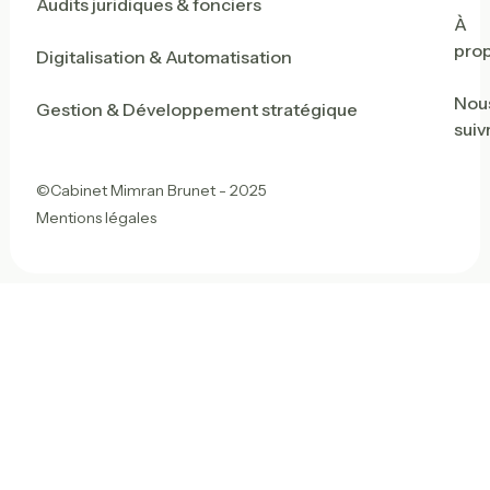
Audits juridiques & fonciers
À
pro
Digitalisation & Automatisation
Nou
Gestion & Développement stratégique
suiv
©Cabinet Mimran Brunet - 2025
Mentions légales